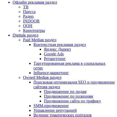
Офлайн реклама
в раздел
ТВ
Пресса
Радио
INDOOR
OOH
Кинотеатры
Digital
в раздел
Paid Media
в раздел
Контекстная реклама
в раздел
Яндекс Директ
Google Ads
Ретаргетинг
Таргетированная реклама в социальных
сетях
Influence-маркетинг
Owned Media
в раздел
Поисковая оптимизация SEO и продвижение
сайтов
в раздел
Продвижение по лидам
Продвижение по позициям
Продвижение сайта по трафику
SMM-продвижение
Управление репутацией
Ведение тематических порталов