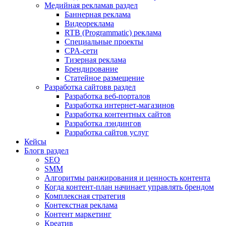
Медийная реклама
в раздел
Баннерная реклама
Видеореклама
RTB (Programmatic) реклама
Специальные проекты
CPA-сети
Тизерная реклама
Брендирование
Статейное размещение
Разработка сайтов
в раздел
Разработка веб-порталов
Разработка интернет-магазинов
Разработка контентных сайтов
Разработка лэндингов
Разработка сайтов услуг
Кейсы
Блог
в раздел
SEO
SMM
Алгоритмы ранжирования и ценность контента
Когда контент-план начинает управлять брендом
Комплексная стратегия
Контекстная реклама
Контент маркетинг
Креатив