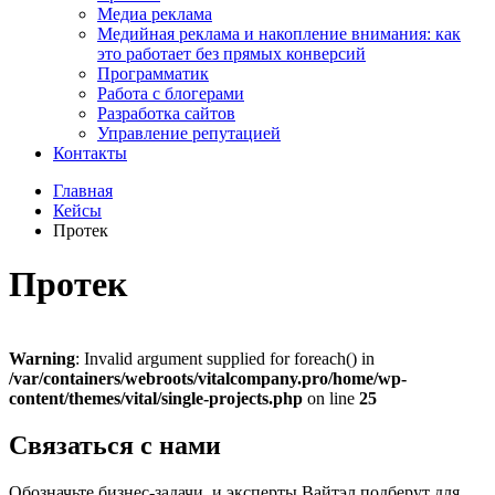
Медиа реклама
Медийная реклама и накопление внимания: как
это работает без прямых конверсий
Программатик
Работа с блогерами
Разработка сайтов
Управление репутацией
Контакты
Главная
Кейсы
Протек
Протек
Warning
: Invalid argument supplied for foreach() in
/var/containers/webroots/vitalcompany.pro/home/wp-
content/themes/vital/single-projects.php
on line
25
Связаться с нами
Обозначьте бизнес-задачи, и эксперты Вайтэл подберут для