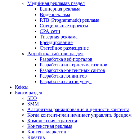
Медийная реклама
в раздел
Баннерная реклама
Видеореклама
RTB (Programmatic) реклама
Специальные проекты
CPA-сети
Тизерная реклама
Брендирование
Статейное размещение
Разработка сайтов
в раздел
Разработка веб-порталов
Разработка интернет-магазинов
Разработка контентных сайтов
Разработка лэндингов
Разработка сайтов услуг
Кейсы
Блог
в раздел
SEO
SMM
Алгоритмы ранжирования и ценность контента
Когда контент-план начинает управлять брендом
Комплексная стратегия
Контекстная реклама
Контент маркетинг
Креатив