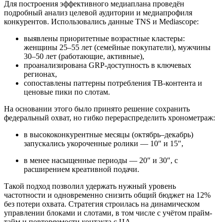
Для построения эффективного медиаплана проведён
подробный анализ целевой аудитории и медиапрофиля
конкурентов. Использовались данные TNS и Mediascope:
выявлены приоритетные возрастные кластеры:
женщины 25–55 лет (семейные покупатели), мужчины
30–50 лет (работающие, активные),
проанализирована GRP-доступность в ключевых
регионах,
сопоставлены паттерны потребления ТВ-контента и
ценовые пики по слотам.
На основании этого было принято решение сохранить
федеральный охват, но гибко перераспределить хронометраж:
в высококонкурентные месяцы (октябрь–декабрь)
запускались укороченные ролики — 10″ и 15″,
в менее насыщенные периоды — 20″ и 30″, с
расширением креативной подачи.
Такой подход позволил удержать нужный уровень
частотности и одновременно снизить общий бюджет на 12%
без потери охвата. Стратегия строилась на динамическом
управлении блоками и слотами, в том числе с учётом прайм-
тайм и повторяемости контакта с ЦА.