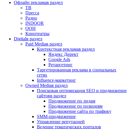
Офлайн реклама
в раздел
ТВ
Пресса
Радио
INDOOR
OOH
Кинотеатры
Digital
в раздел
Paid Media
в раздел
Контекстная реклама
в раздел
Яндекс Директ
Google Ads
Ретаргетинг
Таргетированная реклама в социальных
сетях
Influence-маркетинг
Owned Media
в раздел
Поисковая оптимизация SEO и продвижение
сайтов
в раздел
Продвижение по лидам
Продвижение по позициям
Продвижение сайта по трафику
SMM-продвижение
Управление репутацией
Ведение тематических порталов