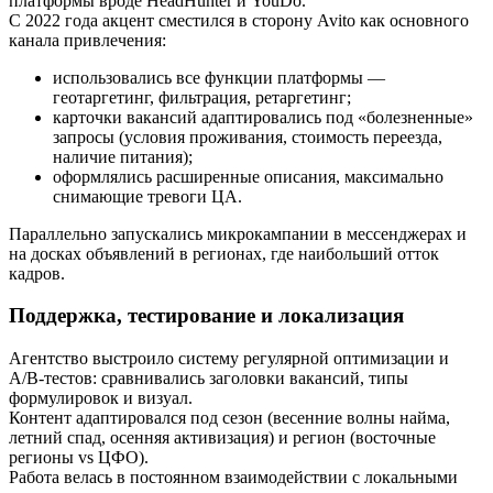
платформы вроде HeadHunter и YouDo.
С 2022 года акцент сместился в сторону Avito как основного
канала привлечения:
использовались все функции платформы —
геотаргетинг, фильтрация, ретаргетинг;
карточки вакансий адаптировались под «болезненные»
запросы (условия проживания, стоимость переезда,
наличие питания);
оформлялись расширенные описания, максимально
снимающие тревоги ЦА.
Параллельно запускались микрокампании в мессенджерах и
на досках объявлений в регионах, где наибольший отток
кадров.
Поддержка, тестирование и локализация
Агентство выстроило систему регулярной оптимизации и
A/B-тестов: сравнивались заголовки вакансий, типы
формулировок и визуал.
Контент адаптировался под сезон (весенние волны найма,
летний спад, осенняя активизация) и регион (восточные
регионы vs ЦФО).
Работа велась в постоянном взаимодействии с локальными