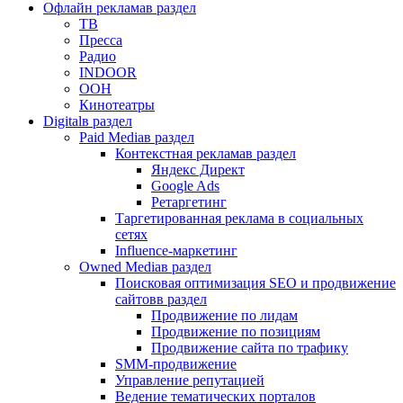
Офлайн реклама
в раздел
ТВ
Пресса
Радио
INDOOR
OOH
Кинотеатры
Digital
в раздел
Paid Media
в раздел
Контекстная реклама
в раздел
Яндекс Директ
Google Ads
Ретаргетинг
Таргетированная реклама в социальных
сетях
Influence-маркетинг
Owned Media
в раздел
Поисковая оптимизация SEO и продвижение
сайтов
в раздел
Продвижение по лидам
Продвижение по позициям
Продвижение сайта по трафику
SMM-продвижение
Управление репутацией
Ведение тематических порталов