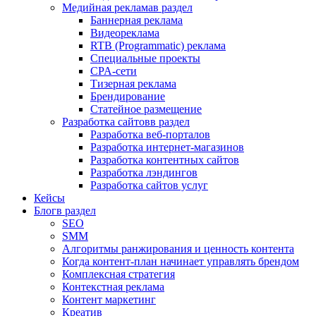
Медийная реклама
в раздел
Баннерная реклама
Видеореклама
RTB (Programmatic) реклама
Специальные проекты
CPA-сети
Тизерная реклама
Брендирование
Статейное размещение
Разработка сайтов
в раздел
Разработка веб-порталов
Разработка интернет-магазинов
Разработка контентных сайтов
Разработка лэндингов
Разработка сайтов услуг
Кейсы
Блог
в раздел
SEO
SMM
Алгоритмы ранжирования и ценность контента
Когда контент-план начинает управлять брендом
Комплексная стратегия
Контекстная реклама
Контент маркетинг
Креатив