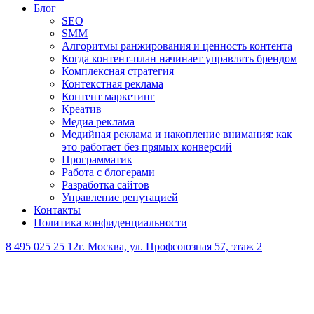
Блог
SEO
SMM
Алгоритмы ранжирования и ценность контента
Когда контент-план начинает управлять брендом
Комплексная стратегия
Контекстная реклама
Контент маркетинг
Креатив
Медиа реклама
Медийная реклама и накопление внимания: как
это работает без прямых конверсий
Программатик
Работа с блогерами
Разработка сайтов
Управление репутацией
Контакты
Политика конфиденциальности
8 495 025 25 12
г. Москва, ул. Профсоюзная 57, этаж 2