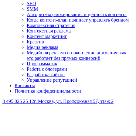
SEO
SMM
Алгоритмы ранжирования и ценность контента
Когда контент-план начинает управлять брендом
Комплексная стратегия
Контекстная реклама
Контент маркетинг
Креатив
Медиа реклама
Медийная реклама и накопление внимания: как
это работает без прямых конверсий
Программатик
Работа с блогерами
Разработка сайтов
Управление репутацией
Контакты
Политика конфиденциальности
8 495 025 25 12
г. Москва, ул. Профсоюзная 57, этаж 2