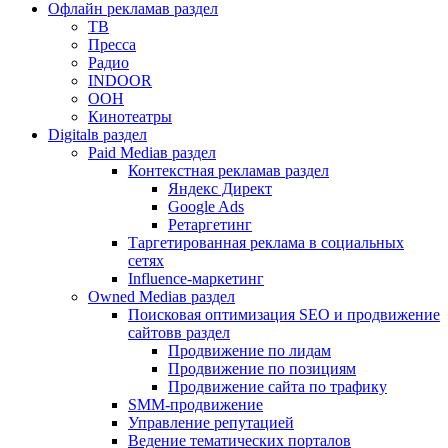
Офлайн реклама
в раздел
ТВ
Пресса
Радио
INDOOR
OOH
Кинотеатры
Digital
в раздел
Paid Media
в раздел
Контекстная реклама
в раздел
Яндекс Директ
Google Ads
Ретаргетинг
Таргетированная реклама в социальных
сетях
Influence-маркетинг
Owned Media
в раздел
Поисковая оптимизация SEO и продвижение
сайтов
в раздел
Продвижение по лидам
Продвижение по позициям
Продвижение сайта по трафику
SMM-продвижение
Управление репутацией
Ведение тематических порталов