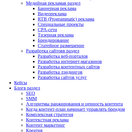
Медийная реклама
в раздел
Баннерная реклама
Видеореклама
RTB (Programmatic) реклама
Специальные проекты
CPA-сети
Тизерная реклама
Брендирование
Статейное размещение
Разработка сайтов
в раздел
Разработка веб-порталов
Разработка интернет-магазинов
Разработка контентных сайтов
Разработка лэндингов
Разработка сайтов услуг
Кейсы
Блог
в раздел
SEO
SMM
Алгоритмы ранжирования и ценность контента
Когда контент-план начинает управлять брендом
Комплексная стратегия
Контекстная реклама
Контент маркетинг
Креатив