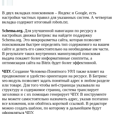
В двух вкладках поисковиков – Яндекс и Google, есть
настройки частных правил для указанных систем. А четвертая
вкладка содержит итоговый robots.txt.
Schema.org.
Для улучшенной навигации по ресурсу в
настройках движка Битрикс вы найдете поддержку
Schema.org. Это микроразметка сайта, которая позволяет
поисковикам быстрее определять тип содержимого на вашем
сайте и делить его самостоятельно на необходимые им части.
В результате таких внутренних манипуляций поисковая
выдача покажет более информативные сниппеты, а
оптимизация сайта на Bitrix будет более эффективной.
ЧПУ.
Создание Человеко-Понятного УРЛ также влияет на
продвижение и удобство ориентации на ресурсе. В Битрикс
seo-модуль позволяет задать понятный адрес в любом разделе
или товаре. Для того чтобы веб-страницы указывали на
структуру и содержимое страниц, система транслирует
заголовки и с их помощью генерирует ЧПУ. В инструменте
вы можете самостоятельно назначить адрес, указав поэтапно
все вложения, или обойтись короткой ссылкой. В редакторе
можно создать шаблон, по которому в дальнейшем будут
оформляться ЧПУ.