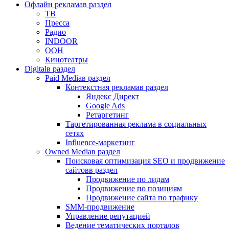
Офлайн реклама
в раздел
ТВ
Пресса
Радио
INDOOR
OOH
Кинотеатры
Digital
в раздел
Paid Media
в раздел
Контекстная реклама
в раздел
Яндекс Директ
Google Ads
Ретаргетинг
Таргетированная реклама в социальных
сетях
Influence-маркетинг
Owned Media
в раздел
Поисковая оптимизация SEO и продвижение
сайтов
в раздел
Продвижение по лидам
Продвижение по позициям
Продвижение сайта по трафику
SMM-продвижение
Управление репутацией
Ведение тематических порталов