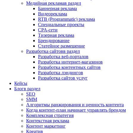
Медийная реклама
в раздел
Баннерная реклама
Видеореклама
RTB (Programmatic) реклама
Специальные проекты
CPA-сети
Тизерная реклама
Брендирование
Статейное размещение
Разработка сайтов
в раздел
Разработка веб-порталов
Разработка интернет-магазинов
Разработка контентных сайтов
Разработка лэндингов
Разработка сайтов услуг
Кейсы
Блог
в раздел
SEO
SMM
Алгоритмы ранжирования и ценность контента
Когда контент-план начинает управлять брендом
Комплексная стратегия
Контекстная реклама
Контент маркетинг
Креатив