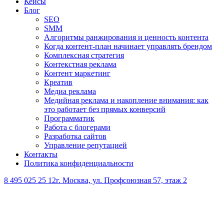
Кейсы
Блог
SEO
SMM
Алгоритмы ранжирования и ценность контента
Когда контент-план начинает управлять брендом
Комплексная стратегия
Контекстная реклама
Контент маркетинг
Креатив
Медиа реклама
Медийная реклама и накопление внимания: как
это работает без прямых конверсий
Программатик
Работа с блогерами
Разработка сайтов
Управление репутацией
Контакты
Политика конфиденциальности
8 495 025 25 12
г. Москва, ул. Профсоюзная 57, этаж 2