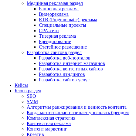
Медийная реклама
в раздел
Баннерная реклама
Видеореклама
RTB (Programmatic) реклама
Специальные проекты
CPA-сети
Тизерная реклама
Брендирование
Статейное размещение
Разработка сайтов
в раздел
Разработка веб-порталов
Разработка интернет-магазинов
Разработка контентных сайтов
Разработка лэндингов
Разработка сайтов услуг
Кейсы
Блог
в раздел
SEO
SMM
Алгоритмы ранжирования и ценность контента
Когда контент-план начинает управлять брендом
Комплексная стратегия
Контекстная реклама
Контент маркетинг
Креатив