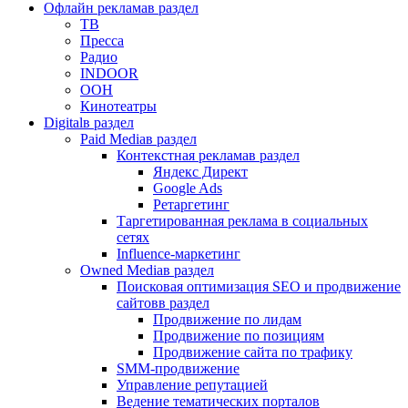
Офлайн реклама
в раздел
ТВ
Пресса
Радио
INDOOR
OOH
Кинотеатры
Digital
в раздел
Paid Media
в раздел
Контекстная реклама
в раздел
Яндекс Директ
Google Ads
Ретаргетинг
Таргетированная реклама в социальных
сетях
Influence-маркетинг
Owned Media
в раздел
Поисковая оптимизация SEO и продвижение
сайтов
в раздел
Продвижение по лидам
Продвижение по позициям
Продвижение сайта по трафику
SMM-продвижение
Управление репутацией
Ведение тематических порталов